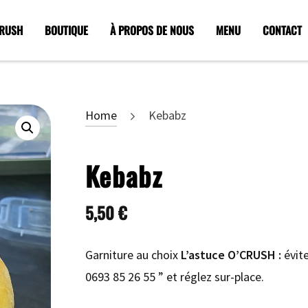
CRUSH
BOUTIQUE
À PROPOS DE NOUS
MENU
CONTACT
Home
Kebabz
Kebabz
5,50
€
Garniture au choix
L’astuce O’CRUSH :
évite
0693 85 26 55 ” et réglez sur-place.