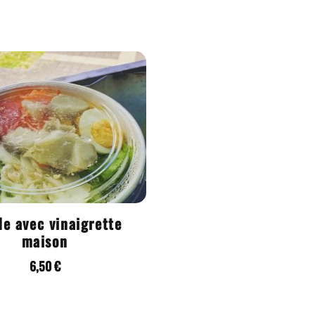
de avec vinaigrette
maison
6,50
€