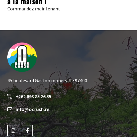
à la maison !
Commandez maintenant
45 boulevard Gaston monerville 97400
+262 693 85 26 55
info@ocrush.re