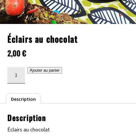
Éclairs au chocolat
2,00
€
quantité
Ajouter au panier
de
Éclairs
au
Description
chocolat
Description
Éclairs au chocolat