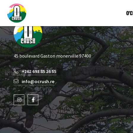
O’
45 boulevard Gaston monerville 97400
+262 693 85 26 55
info@ocrush.re